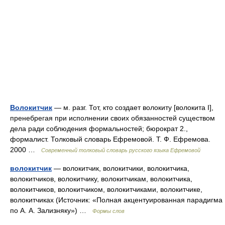
Волокитчик
— м. разг. Тот, кто создает волокиту [волокита I],
пренебрегая при исполнении своих обязанностей существом
дела ради соблюдения формальностей; бюрократ 2.,
формалист. Толковый словарь Ефремовой. Т. Ф. Ефремова.
2000 …
Современный толковый словарь русского языка Ефремовой
волокитчик
— волокитчик, волокитчики, волокитчика,
волокитчиков, волокитчику, волокитчикам, волокитчика,
волокитчиков, волокитчиком, волокитчиками, волокитчике,
волокитчиках (Источник: «Полная акцентуированная парадигма
по А. А. Зализняку») …
Формы слов