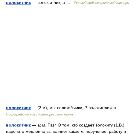
волокитчик
— волок итчик, а …
Русский орфографический словарь
волокитчик
— (2 м); мн. волоки/тчики‚ Р. волоки/тчиков …
Орфографический словарь русского языка
волокитчик
— а; м. Разг. О том, кто создает волокиту (1.В.);
нарочито медленно выполняет какое л. поручение, работу и