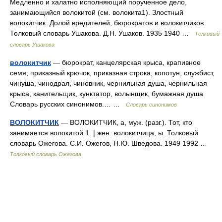
Медленно и халатно исполняющий порученное дело,
занимающийся волокитой (см. волокита1). Злостный
волокитчик. Долой вредителей, бюрократов и волокитчиков.
Толковый словарь Ушакова. Д.Н. Ушаков. 1935 1940 …
Толковый
словарь Ушакова
волокитчик
— бюрократ, канцелярская крыса, крапивное
семя, приказный крючок, приказная строка, копотун, службист,
чинуша, чинодрал, чиновник, чернильная душа, чернильная
крыса, канительщик, кунктатор, волынщик, бумажная душа
Словарь русских синонимов.… …
Словарь синонимов
ВОЛОКИТЧИК
— ВОЛОКИТЧИК, а, муж. (разг.). Тот, кто
занимается волокитой 1. | жен. волокитчица, ы. Толковый
словарь Ожегова. С.И. Ожегов, Н.Ю. Шведова. 1949 1992 …
Толковый словарь Ожегова