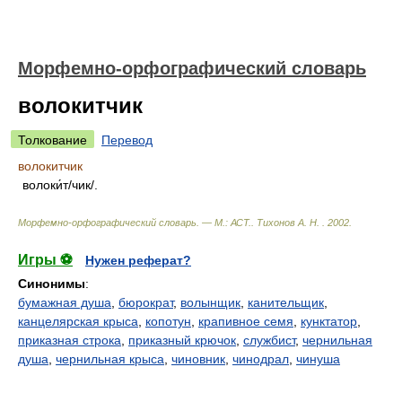
Морфемно-орфографический словарь
волокитчик
Толкование
Перевод
волокитчик
волоки́т/чик/.
Морфемно-орфографический словарь. — М.: АСТ.
.
Тихонов А. Н.
.
2002
.
Игры ⚽
Нужен реферат?
Синонимы
:
бумажная душа
,
бюрократ
,
волынщик
,
канительщик
,
канцелярская крыса
,
копотун
,
крапивное семя
,
кунктатор
,
приказная строка
,
приказный крючок
,
службист
,
чернильная
душа
,
чернильная крыса
,
чиновник
,
чинодрал
,
чинуша