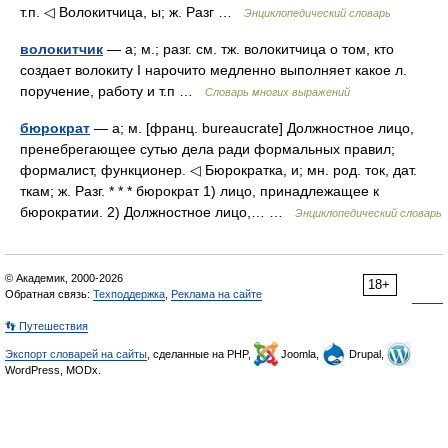
т.п. ◁ Волокитчица, ы; ж. Разг …
Энциклопедический словарь
волокитчик
— а; м.; разг. см. тж. волокитчица о том, кто
создает волокиту I нарочито медленно выполняет какое л.
поручение, работу и т.п …
Словарь многих выражений
бюрократ
— а; м. [франц. bureaucrate] Должностное лицо,
пренебрегающее сутью дела ради формальных правил;
формалист, функционер. ◁ Бюрократка, и; мн. род. ток, дат.
ткам; ж. Разг. * * * бюрократ 1) лицо, принадлежащее к
бюрократии. 2) Должностное лицо,… …
Энциклопедический словарь
© Академик, 2000-2026
18+
Обратная связь:
Техподдержка
,
Реклама на сайте
👣 Путешествия
Экспорт словарей на сайты
, сделанные на PHP,
Joomla,
Drupal,
WordPress, MODx.